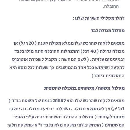
ההובלה.
להלן מסלולי השירות שלנו:
מסלול מכולה לבד
מתאים ללקוח שהרכש שלו ממלא מכולה קטנה ( 20 רגל) או
מכולה גדולה ( 40 רגל) והתנהלות ההובלה הינה מולו בלבד
ובמינימום עלויות. ( לשם המחשה : מקביל לשכירת אוטובוס
להסעה ושימוש בכל אחד מהמושבים כך שעלות לכל נוסע היא
החסכונית ביותר)
מסלול משטח/ משטחים במכולה שיתופית
מתאים ללקוח שהרכש שלו הוא
לפחות
בנפח של משטח בודד (
1מ”ק) אך לא ממלא מכולה . השילוח יבוצע במכולה בה יחלקו
מספר לקוחות ( ותשלום ההובלה והשחרור יהיה ע”פ מספר
המשטחים ( התחשיב לפי משטח מלא בלבד ז”א שמשטח חלקי