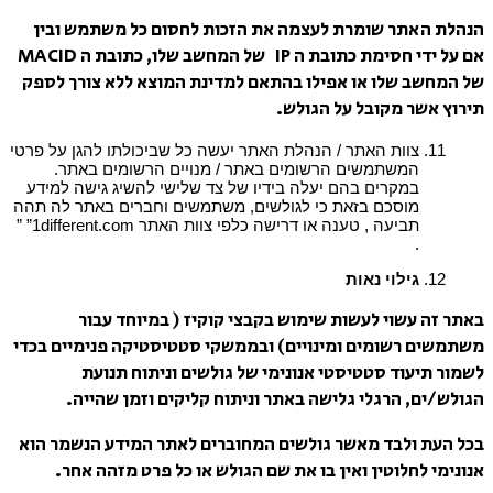
הנהלת האתר שומרת לעצמה את הזכות לחסום כל משתמש ובין
אם על ידי חסימת כתובת ה IP של המחשב שלו, כתובת ה MACID
של המחשב שלו או אפילו בהתאם למדינת המוצא ללא צורך לספק
תירוץ אשר מקובל על הגולש.
צוות האתר / הנהלת האתר יעשה כל שביכולתו להגן על פרטי
המשתמשים הרשומים באתר / מנויים הרשומים באתר.
במקרים בהם יעלה בידיו של צד שלישי להשיג גישה למידע
מוסכם בזאת כי לגולשים, משתמשים וחברים באתר לה תהה
תביעה , טענה או דרישה כלפי צוות האתר 1different.com” ”
.
גילוי נאות
באתר זה עשוי לעשות שימוש בקבצי קוקיז ( במיוחד עבור
משתמשים רשומים ומינויים) ובממשקי סטטיסטיקה פנימיים בכדי
לשמור תיעוד סטטיסטי אנונימי של גולשים וניתוח תנועת
הגולש/ים, הרגלי גלישה באתר וניתוח קליקים וזמן שהייה.
בכל העת ולבד מאשר גולשים המחוברים לאתר המידע הנשמר הוא
אנונימי לחלוטין ואין בו את שם הגולש או כל פרט מזהה אחר.