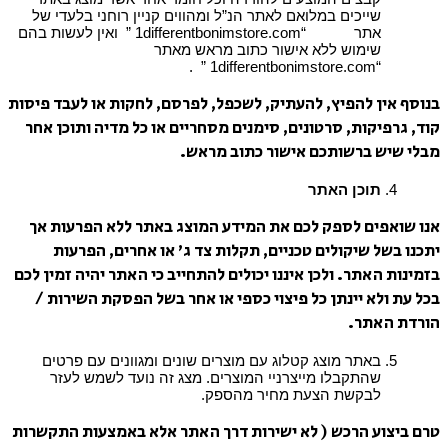
שייכים במלואם לאתר הנ”ל ומהווים קניין רוחני בלעדי של
אתר “1differentbonimstore.com ” ואין לעשות בהם
שימוש ללא אישור כתוב מראש מאתר
“1differentbonimstore.com ” .
בנוסף אין להפיץ, להעתיק, לשכפל, לפרסם, לחקות או לעבד פיסות
קוד, גרפיקות, סרטונים, סימנים מסחריים או כל מדיה ותוכן אחר
מבלי שיש ברשותכם אישור כתוב מראש.
תוכן האתר
אנו שואפים לספק לכם את המידע המוצג באתר ללא הפרעות אך
יתכנו בשל שיקולים טכניים, תקלות צד ג’ או אחרים, הפרעות
בזמינות האתר. ולכן איננו יכולים להתחייב כי האתר יהיה זמין לכם
בכל עת ולא יינתן כל פיצוי כספי או אחר בשל הפסקת השירות /
הורדת האתר.
באתר מוצג קטלוג עם מוצרים שונים ומגוונים עם פרטים
שהתקבלו מייצרניי המוצרים. מצג זה נועד לשמש לעזר
לבקשת הצעת מחיר מהספק.
טרם ביצוע הרכש ( לא ישירות דרך האתר אלא באמצעות התקשרות