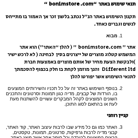
תנאי שימוש באתר “bonimstore .com “
תקנון השימוש באתר הנ”ל נכתב בלשון זכר אך האמור בו מתייחס
לנשים וגברים כאחד.
מבוא
אתר ” bonimstore.com ” ( להלן “האתר”) הוא אתר
המשמש קטלוג מוצרים של ייצרנים בסין לבחינה ( לא לרכש ישיר
)ולבקשת הצעת מחיר של אותם מוצרים באמצעות חברת
Different ltd והנך מוזמן לקחת בו חלק בכפוף להסכמתך
לתנאי השימוש אשר יפורטו להלן
בנוסף השימוש באתר זה על כל תכניו והשירותים המוצעים
בו, הורדות של קבצים, מדיה כגון תמונות וסרטונים והתכנים
השונים המוצעים לקהל המבקרים עשויים להשתנות מעת
לעת או בהתאם לסוג התוכן.
קניין רוחני
האתר כמו גם כל מידע שבו לרבות עיצוב האתר, קוד האתר,
קבצי מדיה לרבות גרפיקות, סרטונים, תמונות, טקסטים,
קבצים המוצעים להורדה וכל חומר אחר אשר מוצג באתר