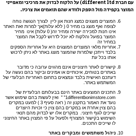
עם חברת different ltd) על הלקוח לבדוק את מרכיבי ומאפייני
המוצר בקפידה מול הספק ולוודא שהם תואמים את צרכיו.
המוצרים מוצגים כמצג חנות און ליין לצורך הנגשה נוחה
לצופה ואף מוצג בו מחיר 0 ( ללא עלות)אך למרות זאת האתר
אינו חנות למכירה ישירה ומחיר זה( 0 עלות) אינו מחיר
המוצר בפועל והלקוח לא יוכל לדרוש לקבל את המוצר
במחיר זה
אחריות מלאי המוצרים המוצגים היא על אחריות הספקים
בלבד וייתכן שלמרות שהמוצר מוצג באתר לא ניתן לרכוש
אותו בכל עת
קישורים לאתר חיצוניים אינם מהווים ערובה כי מדובר
באתרים בטוחים, איכותיים או אמינים וביקור בהם נעשה על
דעתכם האישית בלבד ונמצאים בתחום האחריות הבלעדי של
המשתמש באתר.
התכנים המוצעים באתר הינם בבעלותם הבלעדית של
1differentbonimstore.com” ” ואין לעשות בהם שימוש אשר
נועד את האמור בתקנון זה ( ראה סעיף 3 ) למעט במקרים
בהם צוין אחרת או במקרים בהם צוין כי זכויות היוצרים
שייכים לגוף חיצוני. במקרים אלו יש לבדוק מהם תנאי
השימוש בקישור המצורף ולפעול על פי המצוין באתר החיצוני
לו שייכים התכנים.
ניהול משתמשים ומבקרים באתר