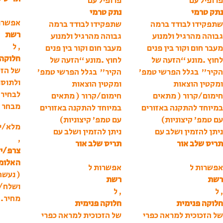
פרופיל עם
פרופיל עם
נתק טרמי
נתק טרמי
אפשרו
שתפקידו לבודד ברמה
שתפקידו לבודד ברמה
רשת
גבוהה מהרגיל ולמנוע
גבוהה מהרגיל ולמנוע
, ל
מעבר חום וקור בין פנים
מעבר חום וקור בין פנים
חלוקה 
לחוץ .מונע “הזעה של
לחוץ .מונע “הזעה של
של הזכ
הקיר” בגלל הפרשי טמפ’
הקיר” בגלל הפרשי טמפ’
ולתוספ
ומקטין הוצאות
ומקטין הוצאות
לבחיר
חימום/קרור ( מתאים
חימום/קרור ( מתאים
מבחר צ
במיוחד להתקנה באזורים
במיוחד להתקנה באזורים
עם טמפ’ קיצוניות)
עם טמפ’ קיצוניות)
מלא/י 
ניתן להזמין ושלב עם
ניתן להזמין ושלב עם
,
תריס שלב אור
תריס שלב אור
צרפ/י 
האלומי
אפשרות ל
אפשרות ל
( נעשה
רשת
רשת
ושלח/
, ל
, ל
מחיר.
חלוקה פנימית
חלוקה פנימית
של הזכוכית למראה כפרי
של הזכוכית למראה כפרי