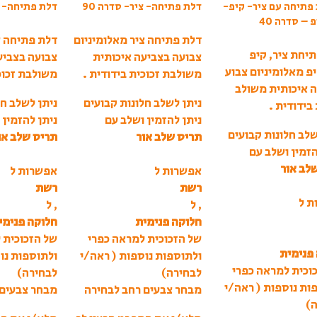
 פתיחה עם ציר- קיפ-
דלת פתיחה- ציר- סדרה 90
דלת פתיחה- צי
 – סדרה 40
דלת פתיחה ציר מאלומיניום
דלת פתיחה צ
תיחת ציר, קיפ
צבועה בצביעה איכותית
צבועה בצביע
יפ מאלומיניום צבוע
משולבת זכוכית בידודית .
משולבת זכוכי
 איכותית משולב
ניתן לשלב חלונות קבועים
ניתן לשלב חל
 בידודית .
ניתן להזמין ושלב עם
ניתן להזמין 
שלב חלונות קבועים
תריס שלב אור
תריס שלב או
הזמין ושלב עם
לב אור
אפשרות ל
אפשרות ל
רשת
רשת
ת ל
, ל
, ל
חלוקה פנימית
חלוקה פנימי
של הזכוכית למראה כפרי
של הזכוכית 
פנימית
ולתוספות נוספות ( ראה/י
ולתוספות נו
וכית למראה כפרי
לבחירה)
לבחירה)
ות נוספות ( ראה/י
מבחר צבעים רחב לבחירה
מבחר צבעים 
ה)