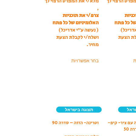
פרט הרצוי לך
מלא/י את המפרט הרצוי לך
,
כניות
צרפ/י את תוכניות
של כל פתח
האלומיניום של כל פתח
דריכל)
( נעשה ע”י אדריכל)
לת הצעת
ושלח/י לקבלת הצעת
מחיר.
ת
בחר אפשרויות
ראל
תצוגה בישראל
 עם ציר- קיפ-
וטרינה- הזזה – סדרה 90
 50