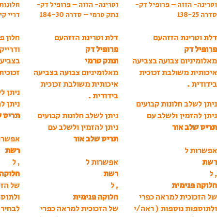
וטרינה- הזזה – פרופיל דק-
וטרינה- הזזה – פרופיל דק-
חלונות
סדרה 138-25
נתק טרמי – סדרה 184-30
דריי קיפ
דלת וטרינת הזזהעם
דלת וטרינת הזזהעם
חלון פ
פרופיל דק
פרופיל דק
ודרייק
מאלומיניום צבועה בצביעה
ונתק טרמי
בצביעה
איכותית משולבת זכוכית
מאלומיניום צבועה בצביעה
זכוכית
בידודית .
איכותית משולבת זכוכית
ניתן ל
בידודית .
ניתן לשלב חלונות קבועים
ניתן ל
ניתן להזמין ולשלב עם
ניתן לשלב חלונות קבועים
תריס ש
תריס שלב אור
ניתן להזמין ולשלב עם
תריס שלב אור
אפשרו
אפשרות ל
רשת
רשת
אפשרות ל
, ל
, ל
רשת
חלוקה 
חלוקה פנימית
, ל
של הזכ
של הזכוכית למראה כפרי
חלוקה פנימית
ולתוספ
ולתוספות נוספות ( ראה/י
של הזכוכית למראה כפרי
לבחיר