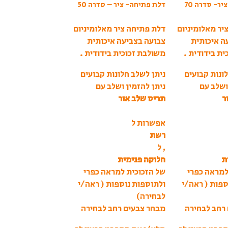
ר- סדרה 70
דלת פתיחה- ציר – סדרה 50
יר מאלומיניום
דלת פתיחה ציר מאלומיניום
ה איכותית
צבועה בצביעה איכותית
ת בידודית .
משולבת זכוכית בידודית .
ונות קבועים
ניתן לשלב חלונות קבועים
ושלב עם
ניתן להזמין ושלב עם
ר
תריס שלב אור
אפשרות ל
רשת
, ל
ת
חלוקה פנימית
למראה כפרי
של הזכוכית למראה כפרי
ספות ( ראה/י
ולתוספות נוספות ( ראה/י
לבחירה)
רחב לבחירה
מבחר צבעים רחב לבחירה