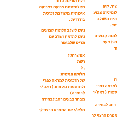
דלת וטרינת הזזה
יר, קיפ
מאלומיניום צבועה בצביעה
ומיניום צבוע
איכותית משולבת זכוכית
תית משולב
בידודית .
ית .
ניתן לשלב חלונות קבועים
ונות קבועים
ניתן להזמין ושלב עם
ושלב עם
תריס שלב אור
ר
אפשרות ל
רשת
, ל
חלוקה פנימית
ת
של הזכוכית למראה כפרי
למראה כפרי
ולתוספות נוספות ( ראה/י
ספות ( ראה/י
לבחירה)
מבחר צבעים רחב לבחירה
רחב לבחירה
מלא/י את המפרט הרצוי לך
פרט הרצוי לך
,