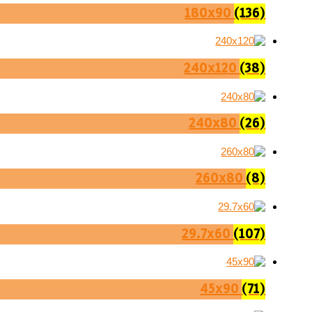
180x90
(136)
240x120
(38)
240x80
(26)
260x80
(8)
29.7x60
(107)
45x90
(71)