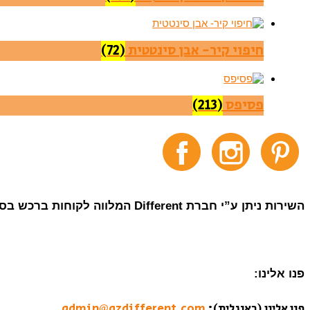
חיפוי קיר- אבן סינטטית
(72)
פסיפס
(213)
השירות ניתן ע”י חברת Different המלווה לקוחות ברכש בסין מאז 2007.
פנו אלינו:
פנו אלינו (באנגלית):
admin@gzdifferent.com