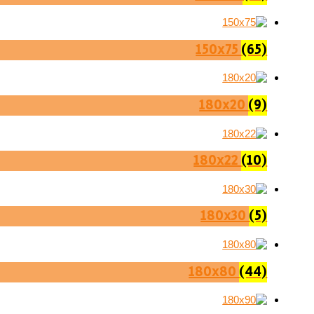
150x75
(65)
180x20
(9)
180x22
(10)
180x30
(5)
180x80
(44)