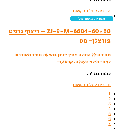
הוספה לסל הבקשות
תצוגה בישראל
ZJ-9-M-6604-60×60 – ריצוף גרניט
פורצלן- מט
מחיר כולל הובלה מסין יינתן בהצעת מחיר מסודרת
לאחר מילוי העגלה.
קרא עוד
כמות במ”ר:
הוספה לסל הבקשות
1
2
3
4
5
6
7