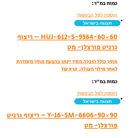
כמות במ”ר:
הוספה לסל הבקשות
תצוגה בישראל
HUJ-612-S-9564-60×60 – ריצוף
גרניט פורצלן- מט
מחיר כולל הובלה מסין יינתן בהצעת מחיר מסודרת
לאחר מילוי העגלה.
קרא עוד
כמות במ”ר:
הוספה לסל הבקשות
תצוגה בישראל
Y-16-SM-6606-90×90 – ריצוף גרניט
פורצלן- מט