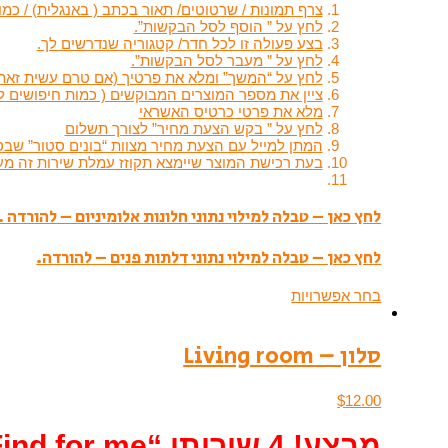
צרף תמונות / שרטוטים/ תאור בכתב ( באנגלית) / כמ
לחץ על ” הוסף לסל הבקשות”.
בצע פעולה זו לכל חדר/ קטגוריה שנדרשים לך.
לחץ על ” מעבר לסל הבקשות”.
לחץ על “המשך” ומלא את פרטיך (אם טרם עשית זאת)
ציין את מספר המוצרים המבוקשים ( כמות חיפושים ל
מלא את פרטי כרטיס האשראי
לחץ על ” בקש הצעת מחיר” לצורך תשלום
המתן למייל עם הצעת מחיר מצוות “בונים סטור” שבס
בעת רכישת המוצר שיימצא תקוזז עמלת שירות זה מעמלת ה
לחץ כאן – טבלה למילוי נתוני חלונות אלומיניום – להורדה .
לחץ כאן – טבלה למילוי נתוני דלתות פנים – להורדה.
בחר אפשרויות
סלון – Living room
$
12.00
מבצע! 4 שירותי “Find for me” ראשונים בחינם!