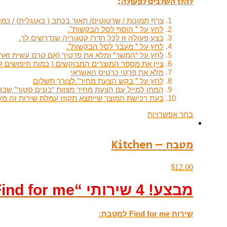
להלן השלבים לפעולה:
צרף תמונות / שרטוטים/ תאור בכתב ( באנגלית) / כ
לחץ על ” הוסף לסל הבקשות”.
בצע פעולה זו לכל חדר/ קטגוריה שנדרשים לך.
לחץ על ” מעבר לסל הבקשות”.
לחץ על “המשך” ומלא את פרטיך (אם טרם עשית זאת)
ציין את מספר המוצרים המבוקשים ( כמות חיפושים ל
מלא את פרטי כרטיס האשראי
לחץ על ” בקש הצעת מחיר”.לצורך תשלום
המתן למייל עם הצעת מחיר מצוות “בונים סטור” שבס
בעת רכישת המוצר שיימצא תקוזז עמלת שירות זה מעמלת ה
בחר אפשרויות
מטבח – Kitchen
$
12.00
מבצע! 4 שירותי “Find for me” ראשונים בחינם!
שירות Find for me למטבח: