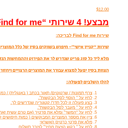
$
12.00
מבצע! 4 שירותי “Find for me” ראשונים בחינם!
שירות Find for me לבריכה:
שירות “קניין אישי”- חיפוש בשווקים בסין של כלל המוצרים 
מלא ליד כל סוג פריט שנדרש לך את הפירוט וההמחשות הנ
הצוות בסין יפעל למצוא עבורך את המוצרים הרצויים ויחזור 
להלן השלבים לפעולה:
צרף תמונות / שרטוטים/ תאור בכתב ( באנגלית) / כמ
לחץ על ” הוסף לסל הבקשות”.
בצע פעולה זו לכל חדר/ קטגוריה שנדרשים לך.
לחץ על ” מעבר לסל הבקשות”.
לחץ על “המשך” ומלא את פרטיך (אם טרם עשית זאת)
ציין את מספר המוצרים המבוקשים ( כמות חיפושים ל
מלא את פרטי כרטיס האשראי
לחץ על ” בקש הצעת מחיר” לצורך תשלום