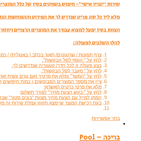
שירות “קניין אישי”- חיפוש בשווקים בסין של כלל המוצרים 
מלא ליד כל סוג פריט שנדרש לך את הפירוט וההמחשות הנ
הצוות בסין יפעל למצוא עבורך את המוצרים הרצויים ויחזור 
להלן השלבים לפעולה:
צרף תמונות / שרטוטים/ תאור בכתב ( באנגלית) / כ
לחץ על ” הוסף לסל הבקשות”.
בצע פעולה זו לכל חדר/ קטגוריה שנדרשים לך.
לחץ על ” מעבר לסל הבקשות”.
לחץ על “המשך” ומלא את פרטיך (אם טרם עשית זאת)
ציין את מספר המוצרים המבוקשים ( כמות חיפושים ל
מלא את פרטי כרטיס האשראי
לחץ על ” בקש הצעת מחיר” לצורך תשלום
המתן למייל עם הצעת מחיר מצוות “בונים סטור” שבס
בעת רכישת המוצר שיימצא תקוזז עמלת שירות זה מעמלת ה
בחר אפשרויות
בריכה – Pool