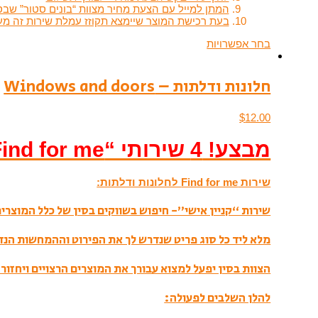
המתן למייל עם הצעת מחיר מצוות “בונים סטור” שבס
בעת רכישת המוצר שיימצא תקוזז עמלת שירות זה מעמלת ה
בחר אפשרויות
חלונות ודלתות – Windows and doors
$
12.00
מבצע! 4 שירותי “Find for me” ראשונים בחינם!
שירות Find for me לחלונות ודלתות:
שירות “קניין אישי”- חיפוש בשווקים בסין של כלל המוצרים 
מלא ליד כל סוג פריט שנדרש לך את הפירוט וההמחשות הנ
הצוות בסין יפעל למצוא עבורך את המוצרים הרצויים ויחזור 
להלן השלבים לפעולה: