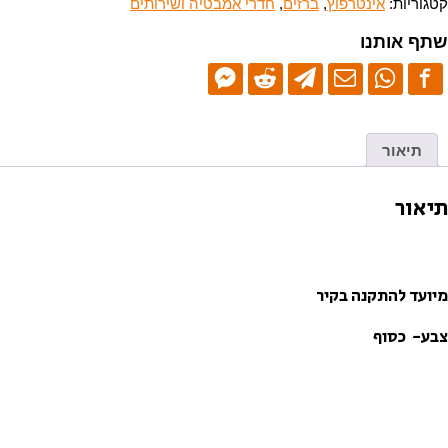
קטגוריות:
אינטרפוץ
,
ברזים
,
חדרי אמבטיה ושירותים
רך
BS
שתף אותנו
23370
תיאור
תיאור
מיועד להתקנה בקיר
צבע- כסוף