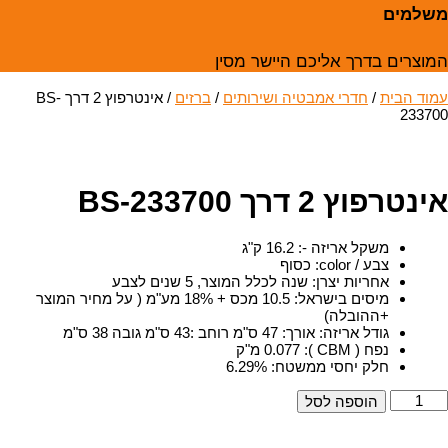
משלמים
המוצרים בדרך אליכם היישר מסין
עמוד הבית
/
חדרי אמבטיה ושירותים
/
ברזים
/ אינטרפוץ 2 דרך BS-
233700
אינטרפוץ 2 דרך BS-233700
משקל אריזה -
:
16.2 ק"ג
צבע / color
:
כסוף
אחריות יצרן
:
שנה לכלל המוצר, 5 שנים לצבע
מיסים בישראל
:
10.5 מכס + 18% מע"מ ( על מחיר המוצר
+ההובלה)
גודל אריזה
:
אורך: 47 ס"מ רוחב :43 ס"מ גובה 38 ס"מ
נפח ( CBM )
:
0.077 מ"ק
חלק יחסי ממשטח
:
6.29%
מות
הוספה לסל
ל
ינטרפוץ