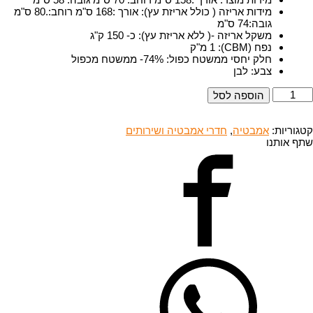
מידות אריזה ( כולל אריזת עץ)
:
אורך :168 ס"מ רוחב:.80 ס"מ
גובה:74 ס"מ
משקל אריזה -( ללא אריזת עץ)
:
כ- 150 ק"ג
נפח (CBM)
:
1 מ"ק
חלק יחסי ממשטח כפול
:
74%- ממשטח מכפול
צבע
:
לבן
מות
הוספה לסל
ל
מבטיה
158ס"מ
קטגוריות:
אמבטיה
,
חדרי אמבטיה ושירותים
שתף אותנו
Fre
standin
UD
S03