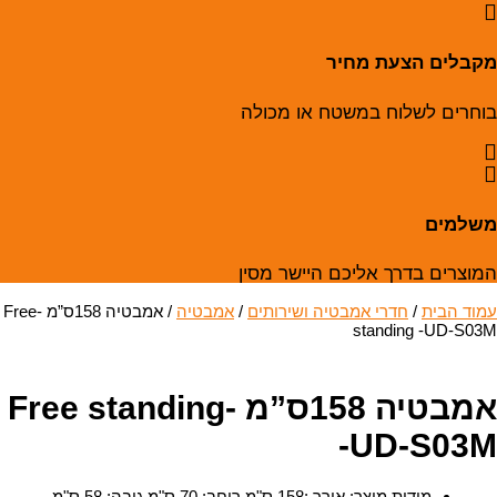
מקבלים הצעת מחיר
בוחרים לשלוח במשטח או מכולה
משלמים
המוצרים בדרך אליכם היישר מסין
עמוד הבית
/
חדרי אמבטיה ושירותים
/
אמבטיה
/ אמבטיה 158ס”מ -Free
standing -UD-S03M
אמבטיה 158ס”מ -Free standing
-UD-S03M
מידות מוצר
:
אורך :158 ס"מ רוחב: 70 ס"מ גובה: 58 ס"מ