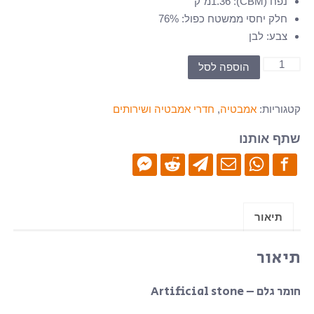
נפח (CBM)
:
1.36מ"ק
חלק יחסי ממשטח כפול
:
76%
צבע
:
לבן
כמות
הוספה לסל
של
אמבטיה-
קטגוריות:
אמבטיה
,
חדרי אמבטיה ושירותים
Free
standing
שתף אותנו
-
W-
7
תיאור
תיאור
חומר גלם – Artificial stone