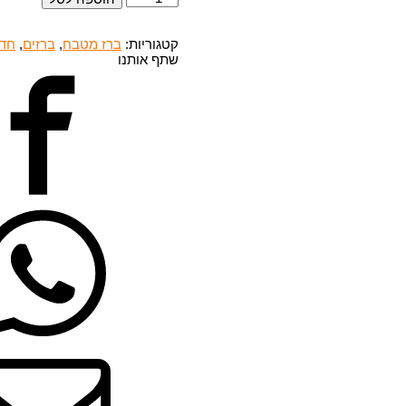
של
ברז
לכיור
קטגוריות:
ברז מטבח
,
ברזים
,
חדר
מטבח
שתף אותנו
BS-
310092