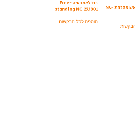
ברז לאמבטיה Free-
ברז משולב ראש מקלחת NC-
standing NC-253801
הוספה לסל הבקשות
הבקשות