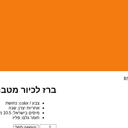
ברז לכיור מטבח -310092
צבע / color
:
נחושת
אחריות יצרן
:
שנה
מיסים בישראל
:
10.5 מכס , 17% מע"מ
חומר גלם
:
פליז
כמות
הוספה לסל