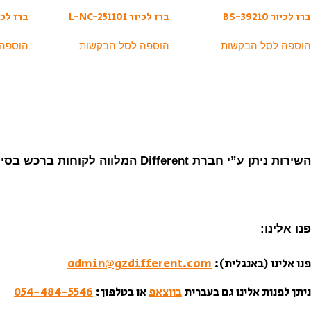
ברז לכיור BS-39210
ברז לכיור L-NC-251101
ברז לכיור 20
הוספה לסל הבקשות
הוספה לסל הבקשות
הוספה
השירות ניתן ע”י חברת Different המלווה לקוחות ברכש בסין מאז 2007.
פנו אלינו:
פנו אלינו (באנגלית):
admin@gzdifferent.com
ניתן לפנות אלינו גם בעברית
בווצאפ
או בטלפון:
054-484-5546