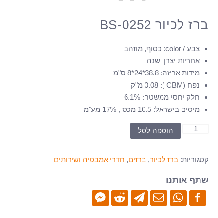
ברז לכיור BS-0252
צבע / color
:
כסוף, מוזהב
אחריות יצרן
:
שנה
מידות אריזה
:
38.8*24*8 ס"מ
נפח (CBM )
:
0.08 מ"ק
חלק יחסי ממשטח
:
6.1%
מיסים בישראל
:
10.5 מכס , 17% מע"מ
כמות
הוספה לסל
של
ברז
קטגוריות:
ברז לכיור
,
ברזים
,
חדרי אמבטיה ושירותים
לכיור
BS-
שתף אותנו
0252