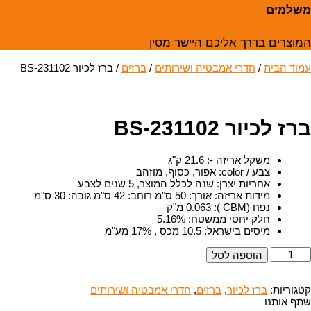
משלמים
המוצרים בדרך אליכם היישר מסין
עמוד הבית
/
חדרי אמבטיה ושירותים
/
ברזים
/ ברז לכיור BS-231102
ברז לכיור BS-231102
משקל אריזה -
:
21.6 ק"ג
צבע / color
:
אפור, כסוף, מוזהב
אחריות יצרן
:
שנה לכלל המוצר, 5 שנים לצבע
מידות אריזה
:
אורך: 50 ס"מ רוחב: 42 ס"מ גובה: 30 ס"מ
נפח (CBM )
:
0.063 מ"ק
חלק יחסי ממשטח
:
5.16%
מיסים בישראל
:
10.5 מכס , 17% מע"מ
מות
הוספה לסל
ל
רז
כיור
קטגוריות:
ברז לכיור
,
ברזים
,
חדרי אמבטיה ושירותים
BS
שתף אותנו