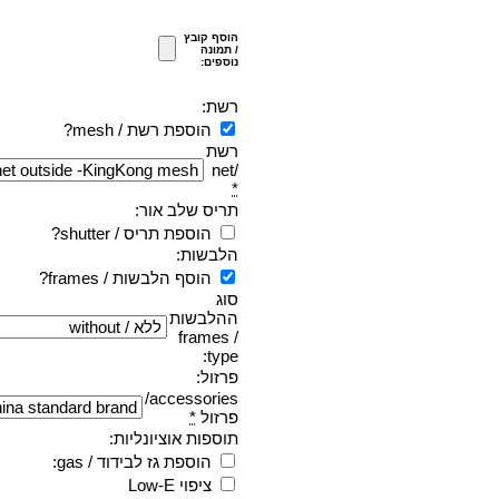
הוסף קובץ
/ תמונה
נוספים:
רשת:
הוספת רשת / mesh?
רשת
/net
*
תריס שלב אור:
הוספת תריס / shutter?
הלבשות:
הוסף הלבשות / frames?
סוג
ההלבשות
/ frames
type:
פרזול:
accessories/
פרזול
*
תוספות אוציונליות:
הוספת גז לבידוד / gas:
ציפוי Low-E