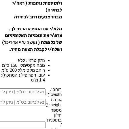
ולתוספות נוספות ( ראה/י
לבחירה)
מבחר צבעים רחב לבחירה
מלא/י את המפרט הרצוי לך ,
צרפ/י את תוכניות האלומיניום
של כל פתח
( נעשה ע”י אדריכל)
ושלח/י לקבלת הצעת מחיר.
נתק טרמי
:
ללא
גובה מקסימלי
:
150 ס"מ
רוחב מקסימלי
:
200 ס"מ
עובי הפרופיל ( המתכת)
:
1.4 מ"מ
רוחב /
*
width:
גובה /
*
height:
מספר
חלון
בתוכנית
/