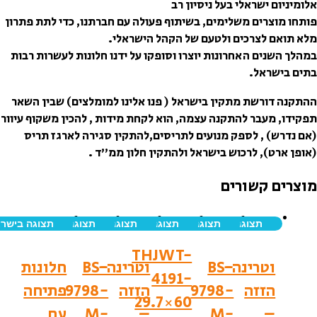
בעל ניסיון רב
ימים, בשיתוף פעולה עם חברתנו, כדי לתת פתרון
 ולטעם של הקהל הישראלי.
ונות יוצרו וסופקו על ידנו חלונות לעשרות רבות
ין בישראל ( פנו אלינו למומלצים) שבין השאר
קנה עצמה, הוא לקחת מידות , להכין משקוף עיוור
 מנועים לתריסים,להתקין סגירה לארגז תריס
ש בישראל ולהתקין חלון ממ”ד .
ים
 בישראל
תצוגה בישראל
תצוגה בישראל
תצוגה בישראל
תצוגה בישראל
תצוגה בישראל
THJWT-
-
BS-
וטרינה-
BS-
חלונות
4191-
9798-
הזזה
9798-
פתיחה
29.7×60
M-
–
M-
עם