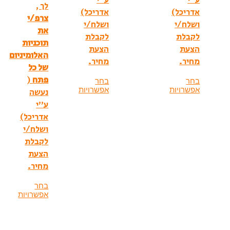
לך ,
אדריכל)
צרפ/י
ושלח/י
את
לקבלת
תוכניות
הצעת
האלומיניום
מחיר.
של כל
פתח
(
בחר
אפשרויות
נעשה
ע”י
אדריכל)
ושלח/י
לקבלת
הצעת
מחיר.
בחר
אפשרויות