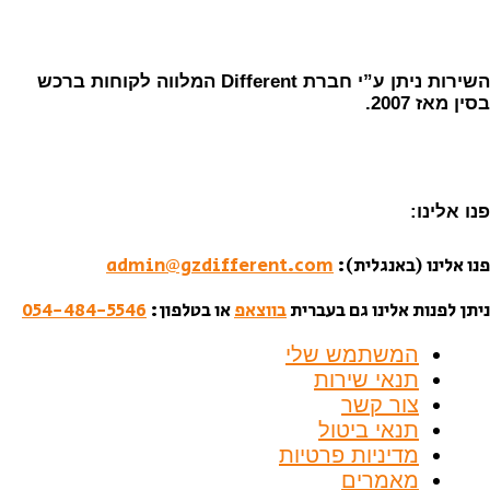
השירות ניתן ע”י חברת Different המלווה לקוחות ברכש
ית):
admin@gzdifferent.com
 גם בעברית
בווצאפ
או בטלפון:
054-484-5546
ש שלי
ירות
שר
יטול
ת פרטיות
ם