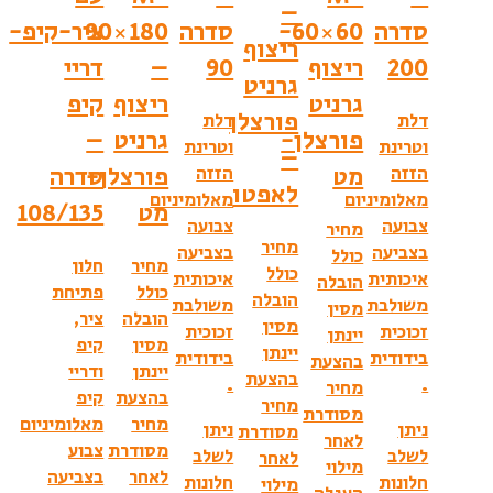
–
60×60-
סדרה
90×180
ציר-קיפ-
ריצוף
ריצוף
90
–
דריי
גרניט
גרניט
ריצוף
קיפ
פורצלן
דלת
פורצלן-
גרניט
–
וטרינת
–
מט
פורצלן-
סדרה
הזזה
לאפטו
ום
מאלומיניום
מט
108/135
צבועה
מחיר
מחיר
בצביעה
כולל
מחיר
חלון
כולל
איכותית
הובלה
כולל
פתיחת
הובלה
משולבת
מסין
הובלה
ציר,
מסין
זכוכית
יינתן
מסין
קיפ
יינתן
בידודית
בהצעת
יינתן
ודריי
בהצעת
.
מחיר
בהצעת
קיפ
מחיר
מסודרת
מחיר
מאלומיניום
ניתן
מסודרת
לאחר
מסודרת
צבוע
לשלב
לאחר
מילוי
לאחר
בצביעה
חלונות
מילוי