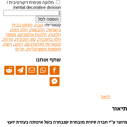
חלוקה פנימית דקורטיבית /
inertial decorative division
כמות
של
הוספה לסל
חלונות
קטגוריות:
גובה
,
הותקן בבית
הזזה
בישראל
,
הלבשות
,
חלון הזזה
,
-
חלונות
,
חלונות אלומניום
,
מספר
סדרה
חלון בתוכנית
,
סוג הזכוכית
,
פרזול
,
70
קטגוריות לאלומיניום
,
רוחב
,
רשת
,
תוספות אופציונליות
,
תריס
שתף אותנו
ינית מובחרת שנבחרה בשל איכותה בעזרת יועץ