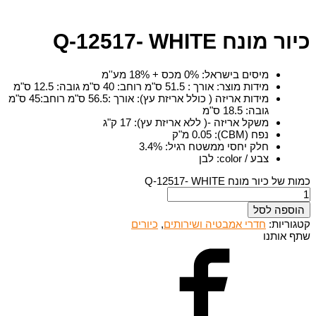
כיור מונח Q-12517- WHITE
מיסים בישראל
:
0% מכס + 18% מע''מ
מידות מוצר
:
אורך : 51.5 ס"מ רוחב: 40 ס"מ גובה: 12.5 ס"מ
מידות אריזה ( כולל אריזת עץ)
:
אורך :56.5 ס"מ רוחב:45 ס"מ
גובה: 18.5 ס"מ
משקל אריזה -( ללא אריזת עץ)
:
17 ק"ג
נפח (CBM)
:
0.05 מ"ק
חלק יחסי ממשטח רגיל
:
3.4%
צבע / color
:
לבן
כמות של כיור מונח Q-12517- WHITE
הוספה לסל
קטגוריות:
חדרי אמבטיה ושירותים
,
כיורים
שתף אותנו