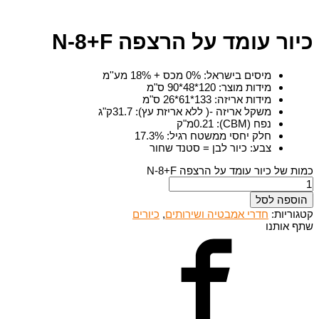
כיור עומד על הרצפה N-8+F
מיסים בישראל
:
0% מכס + 18% מע''מ
מידות מוצר
:
120*48*90 ס"מ
מידות אריזה
:
133*61*26 ס"מ
משקל אריזה -( ללא אריזת עץ)
:
31.7ק"ג
נפח (CBM)
:
0.21מ"ק
חלק יחסי ממשטח רגיל
:
17.3%
צבע
:
כיור לבן = סטנד שחור
כמות של כיור עומד על הרצפה N-8+F
הוספה לסל
קטגוריות:
חדרי אמבטיה ושירותים
,
כיורים
שתף אותנו