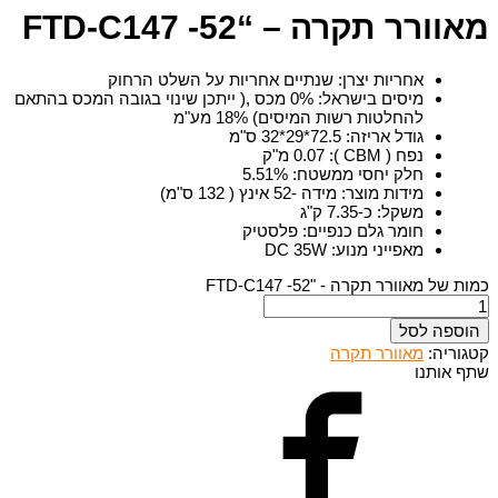
מאוורר תקרה – “52- FTD-C147
אחריות יצרן
:
שנתיים אחריות על השלט הרחוק
מיסים בישראל
:
0% מכס ,( ייתכן שינוי בגובה המכס בהתאם
להחלטות רשות המיסים) 18% מע"מ
גודל אריזה
:
72.5*29*32 ס"מ
נפח ( CBM )
:
0.07 מ"ק
חלק יחסי ממשטח
:
5.51%
מידות מוצר
:
מידה -52 אינץ ( 132 ס"מ)
משקל
:
כ-7.35 ק"ג
חומר גלם כנפיים
:
פלסטיק
מאפייני מנוע
:
DC 35W
כמות של מאוורר תקרה - "52- FTD-C147
הוספה לסל
קטגוריה:
מאוורר תקרה
שתף אותנו