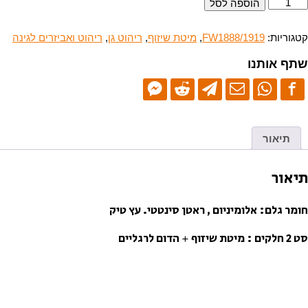
מות
הוספה לסל
ל
יטת
יזוף-
קטגוריות:
FW1888/1919
,
מיטת שיזוף
,
ריהוט גן
,
ריהוט ואביזרים לגינה
ם
דום
שתף אותנו
19/19/FW-
188
תיאור
תיאור
חומר גלם: אלומיניום , ראטן סינטטי. עץ טיק
סט 2 חלקים : מיטת שיזוף + הדום לרגליים