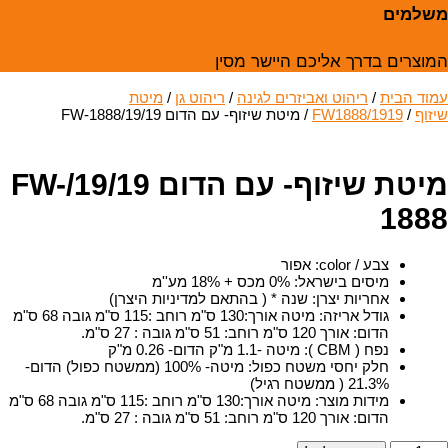
משלמים
המוצרים בדרך אליכם היישר מסין
עמוד הבית
/
ריהוט ואביזרים לגינה
/
ריהוט גן
/
מיטת
שיזוף
/
FW1888/1919
/ מיטת שיזוף- עם הדום 19/19/FW-1888
מיטת שיזוף- עם הדום 19/19/FW-
1888
צבע / color
:
אפור
מיסים בישראל
:
0% מכס + 18% מע''מ
אחריות יצרן
:
שנה * ( בהתאם למדיניות היצרן)
גודל אריזה
:
מיטה אורך:130 ס"מ רוחב :115 ס"מ גובה 68 ס"מ
הדום: אורך 120 ס"מ רוחב: 51 ס"מ גובה : 27 ס"מ.
נפח ( CBM )
:
מיטה -1.1 מ"ק הדום- 0.26 מ"ק
חלק יחסי משטח כפול
:
מיטה- 100% (ממשטח כפול) הדום-
21.3% ( ממשטח רגיל)
מידות מוצר
:
מיטה אורך:130 ס"מ רוחב :115 ס"מ גובה 68 ס"מ
הדום: אורך 120 ס"מ רוחב: 51 ס"מ גובה : 27 ס"מ.