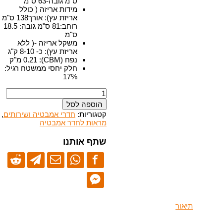
ס"מ גובה-63 ס"מ
מידות אריזה ( כולל
אריזת עץ)
:
אורך138 ס"מ
רוחב:81 ס"מ גובה: 18.5
ס"מ
משקל אריזה -( ללא
אריזת עץ)
:
כ- 8-10 ק"ג
נפח (CBM)
:
0.21 מ"ק
חלק יחסי ממשטח רגיל
:
17%
כמות
של
הוספה לסל
מראה
קטגוריות:
חדרי אמבטיה ושירותים
,
מוארת
מראות לחדר אמבטיה
לחדר
אמבטיה
שתף אותנו
-
WM-
14063L
תיאור