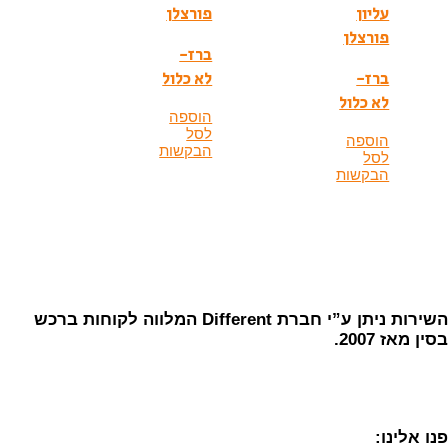
עליון
פורצלן
פורצלן
ברז-
ברז-
לא כלול
לא כלול
הוספה
לסל
הוספה
הבקשות
לסל
הבקשות
השירות ניתן ע”י חברת Different המלווה לקוחות ברכש
בסין מאז 2007.
פנו אלינו: