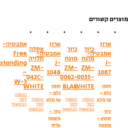
מוצרים קשורים
ארון
ארון
אמבטיה-
כיור
כיור
אסלה
אמבטיה-
אמבטיה-
Free
מונח
מונח
תלויה
standing
J-
J-
ZM-
ZM-
ZM-
–
1048
1087
042C-
0062-
0055-
W-3
WHITE
BLAC
WHITE
חומר
חומר
גלם –
גלם –
הוספה
עץ מלא
עץ מלא
הוספה
הוספה
הוספה
לסל
לסל
לסל
לסל
הבקשות
הבקשות
הבקשות
הבקשות
כיור
כיור +
שקוע +
משטח
משטח
עליון