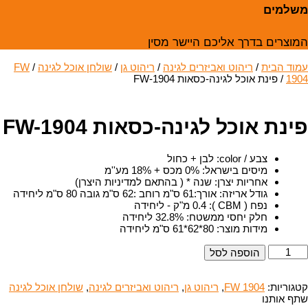
משלמים
המוצרים בדרך אליכם היישר מסין
עמוד הבית
/
ריהוט ואביזרים לגינה
/
ריהוט גן
/
שולחן אוכל לגינה
/
FW
1904
/ פינת אוכל לגינה-כסאות FW-1904
פינת אוכל לגינה-כסאות FW-1904
צבע / color
:
לבן + כחול
מיסים בישראל
:
0% מכס + 18% מע''מ
אחריות יצרן
:
שנה * ( בהתאם למדיניות היצרן)
גודל אריזה
:
אורך:61 ס"מ רוחב :62 ס"מ גובה 80 ס"מ ליחידה
נפח ( CBM )
:
0.4 מ"ק - ליחידה
חלק יחסי ממשטח
:
32.8% ליחידה
מידות מוצר
:
80*62*61 ס"מ ליחידה
מות
הוספה לסל
ל
ינת
וכל
קטגוריות:
FW 1904
,
ריהוט גן
,
ריהוט ואביזרים לגינה
,
שולחן אוכל לגינה
גינה-כסאות
שתף אותנו