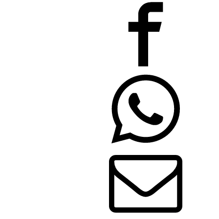
FW
190