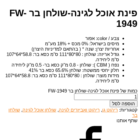
פינת אוכל לגינה-שולחן בר FW-
1949
צבע / color
:
אפור
מיסים בישראל
:
0% מכס + 18% מע''מ
אחריות יצרן
:
שנה * ( בהתאם למדיניות היצרן)
גודל אריזה
:
שולחן : 80*80*111 ס"מ כסא בר: 58.8*64*107
ס"מ ליחידה.
נפח ( CBM )
:
שולחן - 0.8 מ"ק כסא בר- 0.5 מ"ק ליחידה
חלק יחסי ממשטח
:
שולחן 65.6% כסא בר 41%
מידות מוצר
:
שולחן : 80*80*111 ס"מ כסא בר: 58.8*64*107
ס"מ ליחידה.
כמות של פינת אוכל לגינה-שולחן בר FW-1949
הוספה לסל
קטגוריות:
ריהוט גן
,
ריהוט ואביזרים לגינה
,
שולחן אוכל לגינה
,
שולחן
בר
שתף אותנו