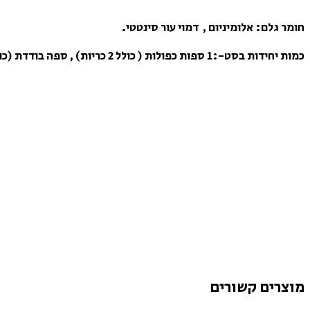
חומר גלם: אלומיניום , דמוי עור סינטטי.
כמות יחידות בסט-:1 ספות כפולות ( כולל 2 כריות) , ספה בודדת (כולל כרית) , 1 שולחן קפה, 1 שולחן צד.
מוצרים קשורים