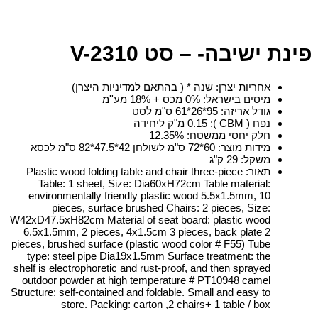
פינת ישיבה- – סט V-2310
אחריות יצרן
:
שנה * ( בהתאם למדיניות היצרן)
מיסים בישראל
:
0% מכס + 18% מע''מ
גודל אריזה
:
95*26*61 ס"מ לסט
נפח ( CBM )
:
0.15 מ"ק ליחידה
חלק יחסי ממשטח
:
12.35%
מידות מוצר
:
60*72 ס"מ לשולחן 42*47.5*82 ס"מ לכסא
משקל
:
29 ק"ג
תאור
:
Plastic wood folding table and chair three-piece
Table: 1 sheet, Size: Dia60xH72cm Table material:
environmentally friendly plastic wood 5.5x1.5mm, 10
pieces, surface brushed Chairs: 2 pieces, Size:
W42xD47.5xH82cm Material of seat board: plastic wood
6.5x1.5mm, 2 pieces, 4x1.5cm 3 pieces, back plate 2
pieces, brushed surface (plastic wood color # F55) Tube
type: steel pipe Dia19x1.5mm Surface treatment: the
shelf is electrophoretic and rust-proof, and then sprayed
outdoor powder at high temperature # PT10948 camel
Structure: self-contained and foldable. Small and easy to
store. Packing: carton ,2 chairs+ 1 table / box