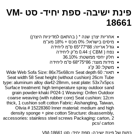
פינת ישיבה- ספת יחיד- סט VM-
18661
אחריות יצרן
:
שנה * ( בהתאם למדיניות היצרן)
מיסים בישראל
:
0% מכס + 18% מע''מ
גודל אריזה
:
88*77*65 ס"מ ליחידה
נפח ( CBM )
:
0.44 מ"ק ליחידה
חלק יחסי ממשטח
:
36.10%
מידות מוצר
:
86*75*68 ס"מ ליחידה
משקל
:
30 ק"ג
תאור
:
Wide Web Sofa Size: 86x75x68cm Seat depth 60
Seat width 58 Seat height (without cushion) 26cm Tube
type: aluminum alloy dia42-28mm, seat plate: 53x7x5pcs
Surface treatment: high temperature spray outdoor sand
grain powder-khaki P024-1 Weaving: Orifen Outdoor
coarse weaving (with rubber core) Seat cushion: 12cm
thick, 1 cushion soft cotton Fabric: Aishangting, Taiwan,
Olivia # 15228360 Inner material: medium and high
density sponge + pine cotton Structure: disassembly,
accessories: stainless steel screws Packaging: carton, 2
pcs/ carton
כמות של פינת ישיבה- ספת יחיד- סט VM-18661