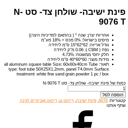
פינת ישיבה- שולחן צד- סט N-
9076 T
אחריות יצרן
:
שנה * ( בהתאם למדיניות היצרן)
מיסים בישראל
:
0% מכס + 18% מע''מ
גודל אריזה
:
62*62*15 ס"מ ליחידה
נפח ( CBM )
:
0.06 מ"ק ליחידה
חלק יחסי ממשטח
:
4.73%
מידות מוצר
:
60*60*40 ס"מ ליחידה
תאור
:
all aluminum square table Size: 60x60x40cm Tube
type: foot tube 50X25X1.2mm, panel T4.0mm Surface
treatment: white fine sand grain powder 1 pc / box
כמות של פינת ישיבה- שולחן צד- סט N-9076 T
הוספה לסל
קטגוריות:
9076
,
פינת ישיבה
,
ריהוט גן
,
ריהוט ואביזרים לגינה
שתף אותנו