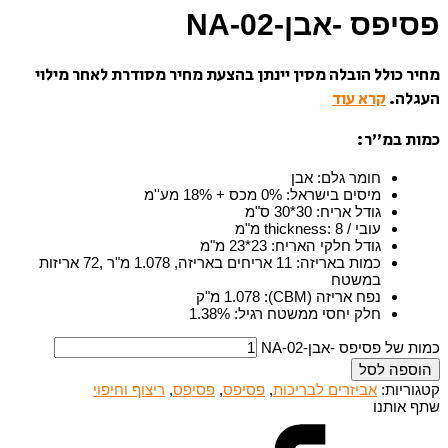
פסיפס -אבן-NA-02
מחיר כולל הובלה מסין יינתן בהצעת מחיר מסודרת לאחר מילוי
העגלה.
קרא עוד
כמות במ”ר:
חומר גלם
:
אבן
מיסים בישראל
:
0% מכס + 18% מע''מ
גודל אריח
:
30*30 ס"מ
עובי / thickness
8 מ"מ
:
גודל חלקי האריח
:
23*23 מ"מ
כמות באריזה
:
11 אריחים באריזה, 1.078 מ"ר ,72 אריזות
במשטח
נפח אריזה (CBM)
:
1.078 מ"ק
חלק יחסי ממשטח רגיל
:
1.38%
כמות של פסיפס -אבן-NA-02
הוספה לסל
קטגוריות:
אביזרים לבריכות
,
פסיפס
,
פסיפס
,
ריצוף וחיפוי
שתף אותנו