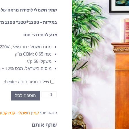
קמין חשמלי ליצירת מראה של 
במידות- 1200*320*1100 מ”מ
צבע לבחירה- חום
מתח חשמלי
:
חד פאזי , 220V
נפח CBM
0.65 מ"ק
:
משקל
:
58 ק"ג
מיסים בישראל
:
מכס 12% + מע''מ 18%
שילוב מפזר חום / heater:
כמות
הוספה לסל
של
קמין
קטגוריות:
קמין חשמלי
,
קמיןקבוצ
חשמלי
-
שתף אותנו