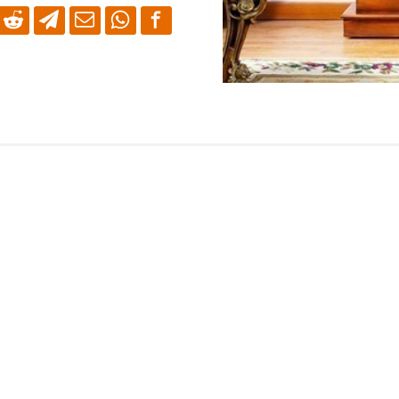
FIREPLACE
IAI-
609