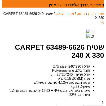
המוצרים בדרך אליכם היישר מסי
/ שטיח CARPET 63489-6626 240
אביזרי עיצוב
/
ריהוט
/
עמוד הבי
X 33

שטיח CARPET 63489-6626
240 X 33
:
240*330 ס"מ
גודל / size
Polypropylene
:
חומר גלם
240*25*25 cm
:
גודל אריזה
0.15 מ"ק
:
נפח (CBM)
4.13% ממשטח משולש
:
שטח ממשטח
28 kg
:
משקל
מכס 4% + 15.58 ₪ למטר רבוע או לכל
:
מיסים בישראל
היותר מ- 22%
כמו
ש