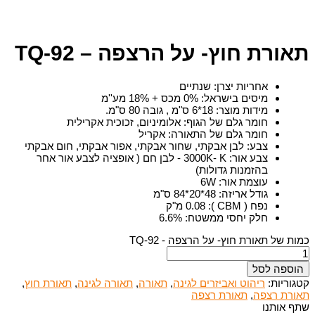
תאורת חוץ- על הרצפה – TQ-92
אחריות יצרן
:
שנתיים
מיסים בישראל
:
0% מכס + 18% מע''מ
מידות מוצר
:
18*6 ס"מ , גובה 80 ס"מ.
חומר גלם של הגוף
:
אלומיניום, זכוכית אקרילית
חומר גלם של התאורה
:
אקריל
צבע
:
לבן אבקתי, שחור אבקתי, אפור אבקתי, חום אבקתי
צבע אור
:
3000K- K - לבן חם ( אופציה לצבע אור אחר
בהזמנות גדולות)
עוצמת אור
:
6W
גודל אריזה
:
48*20*84 ס"מ
נפח ( CBM )
:
0.08 מ"ק
חלק יחסי ממשטח
:
6.6%
כמות של תאורת חוץ- על הרצפה - TQ-92
הוספה לסל
קטגוריות:
ריהוט ואביזרים לגינה
,
תאורה
,
תאורה לגינה
,
תאורת חוץ
,
תאורת רצפה
,
תאורת רצפה
שתף אותנו