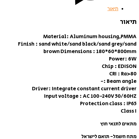
תיאור
תיאור
Material: Aluminum housing,PMMA
Finish : sand white/sand black/sand grey/sand
brown Dimensions : 180*60*800mm
Power: 6W
Chip : EDISON
CRI : Ra>80
Beam angle :-
Driver: Integrate constant current driver
Input voltage : AC 100-240V 50/60HZ
Protection class : IP65
Class I
מתאים לתנאי חוץ
מתח חשמל- תואם לישראל