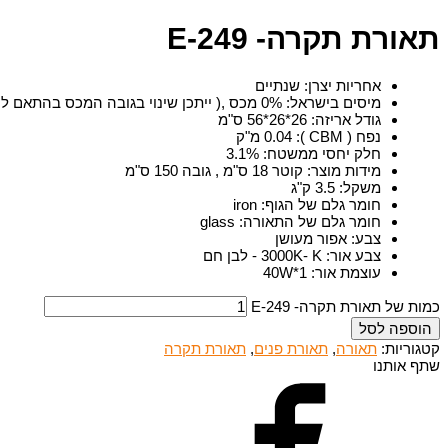
תאורת תקרה- E-249
אחריות יצרן
:
שנתיים
מיסים בישראל
:
0% מכס ,( ייתכן שינוי בגובה המכס בהתאם להחלטות רשות המיסים) 18% מע"מ
גודל אריזה
:
26*26*56 ס"מ
נפח ( CBM )
:
0.04 מ"ק
חלק יחסי ממשטח
:
3.1%
מידות מוצר
:
קוטר 18 ס"מ , גובה 150 ס"מ
משקל
:
3.5 ק"ג
חומר גלם של הגוף
:
iron
חומר גלם של התאורה
:
glass
צבע
:
אפור מעושן
צבע אור
:
3000K- K - לבן חם
עוצמת אור
:
1*40W
כמות של תאורת תקרה- E-249
הוספה לסל
קטגוריות:
תאורה
,
תאורת פנים
,
תאורת תקרה
שתף אותנו