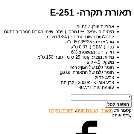
תאורת תקרה- E-251
אחריות יצרן
:
שנתיים
מיסים בישראל
:
0% מכס ,( ייתכן שינוי בגובה המכס בהתאם
להחלטות רשות המיסים) 18% מע"מ
גודל אריזה
:
35*35*60 ס"מ
נפח ( CBM )
:
0.07 מ"ק
חלק יחסי ממשטח
:
6%
מידות מוצר
:
קוטר 25 ס"מ , גובה 150 ס"מ
משקל
:
4.9 ק"ג
חומר גלם של הגוף
:
iron
חומר גלם של התאורה
:
glass
צבע
:
כחול
צבע אור
:
3000K- K - לבן חם
עוצמת אור
:
1*40W
כמות
של
הוספה לסל
תאורת
קטגוריות:
תאורה
,
תאורת פנים
,
תאורת תקרה
תקרה-
שתף אותנו
E-
251