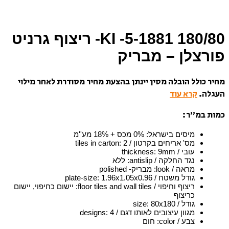
180/80 1881-KI -5- ריצוף גרניט
פורצלן – מבריק
מחיר כולל הובלה מסין יינתן בהצעת מחיר מסודרת לאחר מילוי
העגלה.
קרא עוד
כמות במ”ר:
מיסים בישראל
:
0% מכס + 18% מע''מ
מס' אריחים בקרטון / tiles in carton
2
:
עובי / thickness
9mm
:
נגד החלקה / antislip
:
ללא
מראה / look
:
מבריק- polished
גודל משטח / plate-size
1.96x1.05x0.96
:
ריצוף וחיפוי / floor tiles and wall tiles
:
יישום כחיפוי, יישום
כריצוף
גודל / size
80x180
:
מגוון עיצובים לאותו דגם / designs
4
:
צבע / color
:
חום