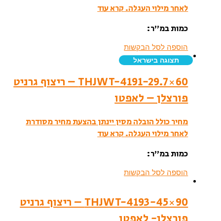
לאחר מילוי העגלה.
קרא עוד
כמות במ”ר:
הוספה לסל הבקשות
תצוגה בישראל
THJWT-4191-29.7×60 – ריצוף גרניט
פורצלן – לאפטו
מחיר כולל הובלה מסין יינתן בהצעת מחיר מסודרת
לאחר מילוי העגלה.
קרא עוד
כמות במ”ר:
הוספה לסל הבקשות
THJWT-4193-45×90 – ריצוף גרניט
פורצלן- לאפטו