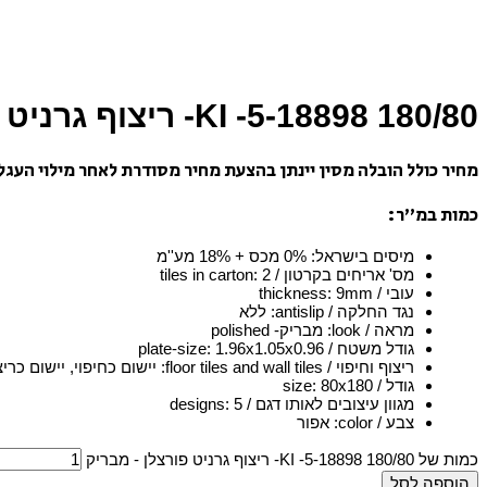
180/80 18898-KI -5- ריצוף גרניט פורצלן – מבריק
מחיר כולל הובלה מסין יינתן בהצעת מחיר מסודרת לאחר מילוי העגל
כמות במ”ר:
מיסים בישראל
:
0% מכס + 18% מע''מ
מס' אריחים בקרטון / tiles in carton
2
:
עובי / thickness
9mm
:
נגד החלקה / antislip
:
ללא
מראה / look
:
מבריק- polished
גודל משטח / plate-size
1.96x1.05x0.96
:
ריצוף וחיפוי / floor tiles and wall tiles
:
יישום כחיפוי, יישום כריצ
גודל / size
80x180
:
מגוון עיצובים לאותו דגם / designs
5
:
צבע / color
:
אפור
כמות של 180/80 18898-KI -5- ריצוף גרניט פורצלן - מבריק
הוספה לסל