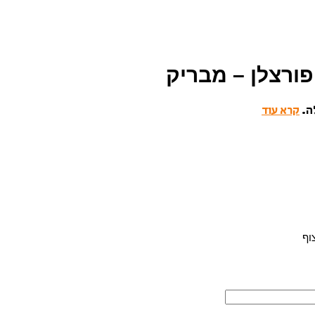
ה.
קרא עוד
וף