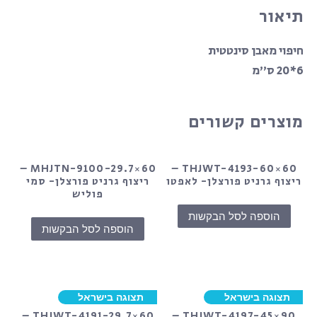
תיאור
חיפוי מאבן סינטטית
6*20 ס”מ
מוצרים קשורים
MHJTN-9100-29.7×60 –
THJWT-4193-60×60 –
ריצוף גרניט פורצלן- לאפטו
ריצוף גרניט פורצלן- סמי
פוליש
הוספה לסל הבקשות
הוספה לסל הבקשות
תצוגה בישראל
תצוגה בישראל
THJWT-4191-29.7×60 –
THJWT-4197-45×90 –