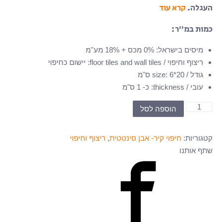
העגלה.
קרא עוד
כמות במ”ר:
מיסים בישראל
:
0% מכס + 18% מע''מ
ריצוף וחיפוי / floor tiles and wall tiles
:
יישום כחיפוי
גודל / size
6*20 ס"מ
:
עובי / thickness
:
כ- 1 ס"מ
כמות
הוספה לסל
של
BCM-
קטגוריות:
חיפוי קיר- אבן סינטטית
,
ריצוף וחיפוי
001
שתף אותנו
-
חיפוי
אבן
סינטטית