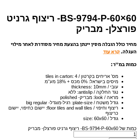
BS-9794-P-60×60- ריצוף גרניט
פורצלן- מבריק
מחיר כולל הובלה מסין יינתן בהצעת מחיר מסודרת לאחר מילוי
העגלה.
קרא עוד
כמות במ”ר:
מס' אריחים בקרטון / tiles in carton
4
:
מיסים בישראל
:
0% מכס + 18% מע''מ
עובי / thickness
10mm
:
נגד החלקה / antislip
:
ללא
מראה / look
:
מבריק- polished
גודל משטח / plate-size
:
רגיל-מוגדל- big regular
ריצוף וחיפוי / floor tiles and wall tiles
:
יישום כחיפוי, יישום
כריצוף
גודל / size
60x60
:
כמות של BS-9794-P-60x60- ריצוף גרניט פורצלן- מבריק