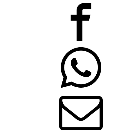
ריצוף
גרניט
פורצלן-מבריק