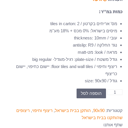
כמות במ”ר:
מס' אריחים בקרטון / tiles in carton
2
:
מיסים בישראל
:
0% מכס + 18% מע''מ
עובי / thickness
10mm
:
נגד החלקה / antislip
R9
:
מראה / look
:
מט-matt
גודל משטח / plate-size
:
רגיל-מוגדל- big regular
ריצוף וחיפוי / floor tiles and wall tiles
:
יישום כחיפוי, יישום
כריצוף
גודל / size
90x90
:
כמות
הוספה לסל
של
BS-
קטגוריות:
90x90
,
הותקן בבית בישראל
,
ריצוף וחיפוי
,
ריצופים
989-
שהותקנו בבית בישראל
90x90
שתף אותנו
-