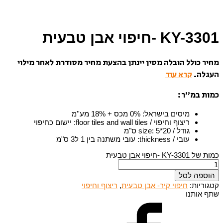
KY-3301 -חיפוי אבן טבעית
מחיר כולל הובלה מסין יינתן בהצעת מחיר מסודרת לאחר מילוי
העגלה.
קרא עוד
כמות במ”ר:
מיסים בישראל
:
0% מכס + 18% מע''מ
ריצוף וחיפוי / floor tiles and wall tiles
:
יישום כחיפוי
גודל / size
5*20 ס"מ
:
עובי / thickness
:
עובי משתנה בין 1 ל3 ס"מ
כמות של KY-3301 -חיפוי אבן טבעית
הוספה לסל
קטגוריות:
חיפוי קיר- אבן טבעית
,
ריצוף וחיפוי
שתף אותנו