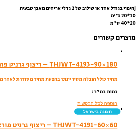
jחיפוי בגודל אחד או שילוב של 2 גדלי אריחים מאבן טבעית
10*20 ס”מ
20*40 ס”מ
מוצרים קשורים
THJWT-4193-90×180 – ריצוף גרניט פורצלן- לאפטו
מחיר כולל הובלה מסין יינתן בהצעת מחיר מסודרת לאחר מי
כמות במ”ר:
הוספה לסל הבקשות
תצוגה בישראל
THJWT-4191-60×60 – ריצוף גרניט פורצלן- לאפטו