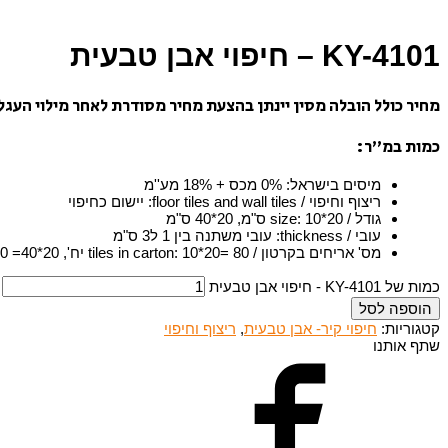
KY-4101 – חיפוי אבן טבעית
מחיר כולל הובלה מסין יינתן בהצעת מחיר מסודרת לאחר מילוי העגל
כמות במ”ר:
מיסים בישראל
:
0% מכס + 18% מע''מ
ריצוף וחיפוי / floor tiles and wall tiles
:
יישום כחיפוי
גודל / size
10*20 ס"מ, 20*40 ס"מ
:
עובי / thickness
:
עובי משתנה בין 1 ל3 ס"מ
מס' אריחים בקרטון / tiles in carton
10*20= 80 יח', 20*40= 10 יח'
:
כמות של KY-4101 - חיפוי אבן טבעית
הוספה לסל
קטגוריות:
חיפוי קיר- אבן טבעית
,
ריצוף וחיפוי
שתף אותנו