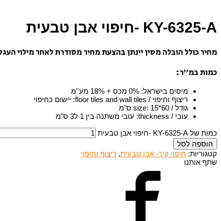
KY-6325-A -חיפוי אבן טבעית
מחיר כולל הובלה מסין יינתן בהצעת מחיר מסודרת לאחר מילוי העגל
כמות במ”ר:
מיסים בישראל
:
0% מכס + 18% מע''מ
ריצוף וחיפוי / floor tiles and wall tiles
:
יישום כחיפוי
גודל / size
15*60 ס"מ
:
עובי / thickness
:
עובי משתנה בין 1 ל3 ס"מ
כמות של KY-6325-A -חיפוי אבן טבעית
הוספה לסל
קטגוריות:
חיפוי קיר- אבן טבעית
,
ריצוף וחיפוי
שתף אותנו