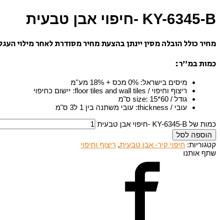
KY-6345-B -חיפוי אבן טבעית
מחיר כולל הובלה מסין יינתן בהצעת מחיר מסודרת לאחר מילוי העגל
כמות במ”ר:
מיסים בישראל
:
0% מכס + 18% מע''מ
ריצוף וחיפוי / floor tiles and wall tiles
:
יישום כחיפוי
גודל / size
15*60 ס"מ
:
עובי / thickness
:
עובי משתנה בין 1 ל3 ס"מ
כמות של KY-6345-B -חיפוי אבן טבעית
הוספה לסל
קטגוריות:
חיפוי קיר- אבן טבעית
,
ריצוף וחיפוי
שתף אותנו