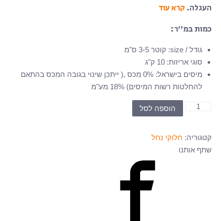
העגלה.
קרא עוד
כמות במ”ר:
גודל / size
:
קוטר 3-5 ס"מ
סוגי אריזות
:
10 ק"ג
מיסים בישראל
:
0% מכס ,( ייתכן שינוי בגובה המכס בהתאם
להחלטות רשות המיסים) 18% מע"מ
כמות
הוספה לסל
של
L-
קטגוריה:
חלוקי נחל
2-
שתף אותנו
3-
5
-
חלוקי
נחל