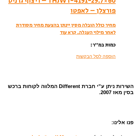
THJWT-4191-29.7×60 – ריצוף גרניט
פורצלן – לאפטו
מחיר כולל הובלה מסין יינתן בהצעת מחיר מסודרת
לאחר מילוי העגלה.
קרא עוד
כמות במ”ר:
הוספה לסל הבקשות
השירות ניתן ע”י חברת Different המלווה לקוחות ברכש
בסין מאז 2007.
פנו אלינו: