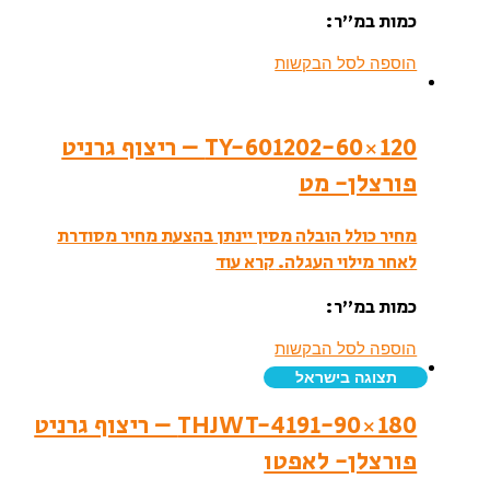
כמות במ”ר:
הוספה לסל הבקשות
TY-601202-60×120 – ריצוף גרניט
פורצלן- מט
מחיר כולל הובלה מסין יינתן בהצעת מחיר מסודרת
לאחר מילוי העגלה.
קרא עוד
כמות במ”ר:
הוספה לסל הבקשות
תצוגה בישראל
THJWT-4191-90×180 – ריצוף גרניט
פורצלן- לאפטו