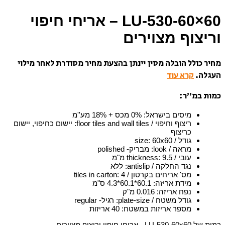
LU-530-60×60 – אריחי חיפוי
וריצוף מצוירים
מחיר כולל הובלה מסין יינתן בהצעת מחיר מסודרת לאחר מילוי
העגלה.
קרא עוד
כמות במ”ר:
מיסים בישראל
:
0% מכס + 18% מע''מ
ריצוף וחיפוי / floor tiles and wall tiles
:
יישום כחיפוי, יישום
כריצוף
גודל / size
60x60
:
מראה / look
:
מבריק- polished
עובי / thickness
9.5 מ"מ
:
נגד החלקה / antislip
:
ללא
מס' אריחים בקרטון / tiles in carton
4
:
מידת אריזה
:
60.1*60.1*4.3 ס"מ
נפח אריזה
:
0.016 מ"ק
גודל משטח / plate-size
:
רגיל- regular
מספר אריזות במשטח
:
40 אריזות
כמות של LU-530-60x60 - אריחי חיפוי וריצוף מצוירים