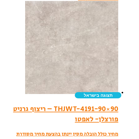
תצוגה בישראל
THJWT-4191-90×90 – ריצוף גרניט
פורצלן- לאפטו
מחיר כולל הובלה מסין יינתן בהצעת מחיר מסודרת