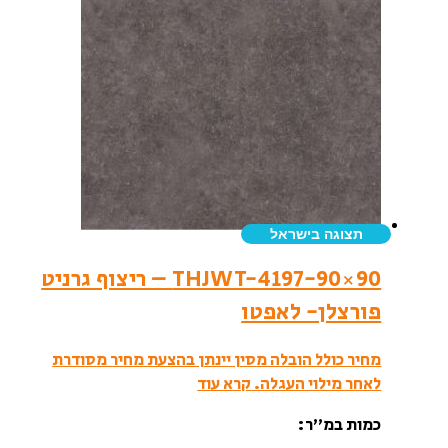
תצוגה בישראל
THJWT-4197-90×90 – ריצוף גרניט
פורצלן- לאפטו
מחיר כולל הובלה מסין יינתן בהצעת מחיר מסודרת
לאחר מילוי העגלה.
קרא עוד
כמות במ”ר: