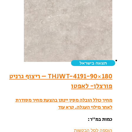
תצוגה בישראל
THJWT-4191-90×180 – ריצוף גרניט
פורצלן- לאפטו
מחיר כולל הובלה מסין יינתן בהצעת מחיר מסודרת
לאחר מילוי העגלה.
קרא עוד
כמות במ”ר:
הוספה לסל הבקשות