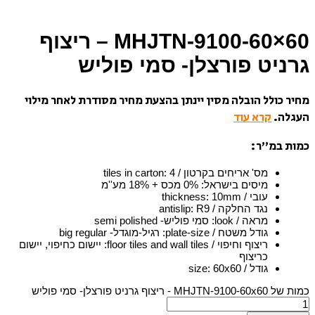
MHJTN-9100-60×60 – ריצוף
גרניט פורצלן- סמי פוליש
מחיר כולל הובלה מסין יינתן בהצעת מחיר מסודרת לאחר מילוי
העגלה.
קרא עוד
כמות במ”ר:
מס' אריחים בקרטון / tiles in carton
4
:
מיסים בישראל
:
0% מכס + 18% מע''מ
עובי / thickness
10mm
:
נגד החלקה / antislip
R9
:
מראה / look
:
סמי פוליש- semi polished
גודל משטח / plate-size
:
רגיל-מוגדל- big regular
ריצוף וחיפוי / floor tiles and wall tiles
:
יישום כחיפוי, יישום
כריצוף
גודל / size
60x60
:
כמות של MHJTN-9100-60x60 - ריצוף גרניט פורצלן- סמי פוליש