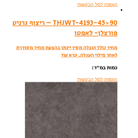
הוספה לסל הבקשות
THJWT-4193-45×90 – ריצוף גרניט
פורצלן- לאפטו
מחיר כולל הובלה מסין יינתן בהצעת מחיר מסודרת
לאחר מילוי העגלה.
קרא עוד
כמות במ”ר:
הוספה לסל הבקשות