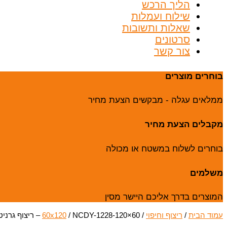
הליך הרכש
שילוח ועמלות
שאלות ותשובות
סרטונים
צור קשר
בוחרים מוצרים
ממלאים עגלה - מבקשים הצעת מחיר
מקבלים הצעת מחיר
בוחרים לשלוח במשטח או מכולה
משלמים
המוצרים בדרך אליכם היישר מסין
עמוד הבית
/
ריצוף וחיפוי
/
/ NCDY-1228-120×60 – ריצוף גרניט פורצלן – מבריק
60x120