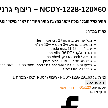
NCDY-1228-120×60 – ריצוף גרניט פורצלן – מבריק
מחיר כולל הובלה מסין יינתן בהצעת מחיר מסודרת לאחר מילוי העגל
כמות במ”ר:
מס' אריחים בקרטון / tiles in carton
2
:
מיסים בישראל
:
0% מכס + 18% מע''מ
עובי / thickness
11-12mm
:
נגד החלקה / antislip
R6-R7
:
מראה / look
:
מבריק- polished
גודל משטח / plate-size
1.1x1.1
:
ריצוף וחיפוי / floor tiles and wall tiles
:
יישום כחיפוי, יישום כריצ
גודל / size
60x120
:
כמות של NCDY-1228-120x60 - ריצוף גרניט פורצלן - מבריק
הוספה לסל
קטגוריות:
60x120
,
ריצוף וחיפוי
שתף אותנו