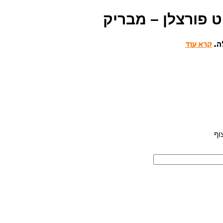
ה.
קרא עוד
וף