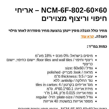
NCM-6F-802-60×60 – אריחי
חיפוי וריצוף מצוירים
מחיר כולל הובלה מסין יינתן בהצעת מחיר מסודרת לאחר מילוי
העגלה.
קרא עוד
כמות במ”ר:
מיסים בישראל
:
0% מכס + 18% מע''מ
ריצוף וחיפוי / floor tiles and wall tiles
:
יישום כחיפוי, יישום
כריצוף
גודל / size
60x60
:
מראה / look
:
מבריק- polished
עובי / thickness
9.5 מ"מ
:
נגד החלקה / antislip
:
ללא
מס' אריחים בקרטון / tiles in carton
4
:
מידת אריזה
:
60.1*60.1*4. ס"מ
נפח אריזה
:
0.015 מ"ק ,1.44 מ"ר
גודל משטח / plate-size
:
רגיל- regular
מספר אריזות במשטח
:
40 אריזות
כמות של NCM-6F-802-60x60 - אריחי חיפוי וריצוף מצוירים