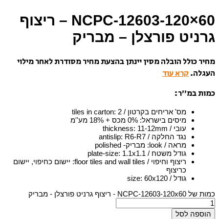
NCPC-12603-120×60 – ריצוף
גרניט פורצלן – מבריק
מחיר כולל הובלה מסין יינתן בהצעת מחיר מסודרת לאחר מילוי
העגלה.
קרא עוד
כמות במ”ר:
מס' אריחים בקרטון / tiles in carton
2
:
מיסים בישראל
:
0% מכס + 18% מע''מ
עובי / thickness
11-12mm
:
נגד החלקה / antislip
R6-R7
:
מראה / look
:
מבריק- polished
גודל משטח / plate-size
1.1x1.1
:
ריצוף וחיפוי / floor tiles and wall tiles
:
יישום כחיפוי, יישום
כריצוף
גודל / size
60x120
:
כמות של NCPC-12603-120x60 - ריצוף גרניט פורצלן - מבריק
הוספה לסל