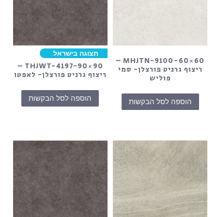
תצוגה בישראל
MHJTN-9100-60×60 –
THJWT-4197-90×90 –
ריצוף גרניט פורצלן- סמי
ריצוף גרניט פורצלן- לאפטו
פוליש
הוספה לסל הבקשות
הוספה לסל הבקשות