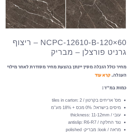
NCPC-12610-B-120×60 – ריצוף
גרניט פורצלן – מבריק
מחיר כולל הובלה מסין יינתן בהצעת מחיר מסודרת לאחר מילוי
העגלה.
קרא עוד
כמות במ”ר:
מס' אריחים בקרטון / tiles in carton
2
:
מיסים בישראל
:
0% מכס + 18% מע''מ
עובי / thickness
11-12mm
:
נגד החלקה / antislip
R6-R7
:
מראה / look
:
מבריק- polished