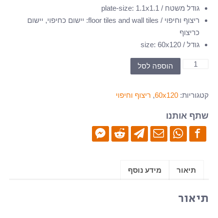
גודל משטח / plate-size
1.1x1.1
:
ריצוף וחיפוי / floor tiles and wall tiles
:
יישום כחיפוי, יישום
כריצוף
גודל / size
60x120
:
כמות
הוספה לסל
של
NCPC-
קטגוריות:
60x120
,
ריצוף וחיפוי
12610-
B-
שתף אותנו
120x60
-
ריצוף
גרניט
תיאור
מידע נוסף
פורצלן
-
תיאור
מבריק