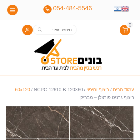
054-484-5546
0
חיפוש
חיפוש
עבור:
עמוד הבית
/
ריצוף וחיפוי
/
60x120
/ NCPC-12610-B-120×60 –
ריצוף גרניט פורצלן – מבריק