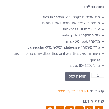
כמות במ”ר:
מס' אריחים בקרטון / tiles in carton
2
:
מיסים בישראל
:
0% מכס + 18% מע''מ
עובי / thickness
10mm
:
נגד החלקה / antislip
R9
:
מראה / look
:
מט-matt
גודל משטח / plate-size
:
רגיל-מוגדל- big regular
ריצוף וחיפוי / floor tiles and wall tiles
:
יישום כחיפוי, יישום
כריצוף
גודל / size
60x120
:
כמות
הוספה לסל
של
PS-
קטגוריות:
60x120
,
ריצוף וחיפוי
601204-
60x120
שתף אותנו
-