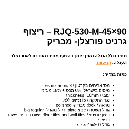
RJQ-530-M-45×90 – ריצוף
גרניט פורצלן- מבריק
מחיר כולל הובלה מסין יינתן בהצעת מחיר מסודרת לאחר מילוי
העגלה.
קרא עוד
כמות במ”ר:
מס' אריחים בקרטון / tiles in carton
3
:
מיסים בישראל
:
0% מכס + 18% מע''מ
עובי / thickness
10mm
:
נגד החלקה / antislip
:
ללא
מראה / look
:
מבריק- polished
גודל משטח / plate-size
:
רגיל-מוגדל- big regular
ריצוף וחיפוי / floor tiles and wall tiles
:
יישום כחיפוי, יישום
כריצוף
גודל / size
45x90
: