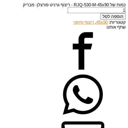
כמות של RJQ-530-M-45x90 - ריצוף גרניט פורצלן- מבריק
הוספה לסל
קטגוריות:
45x90
,
ריצוף וחיפוי
שתף אותנו