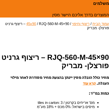
משלמים
המוצרים בדרך אליכם היישר מסין
עמוד הבית
/
ריצוף וחיפוי
/
45x90
/ RJQ-560-M-45×90 – ריצוף גרניט
פורצלן- מבריק
RJQ-560-M-45×90 – ריצוף גרניט
פורצלן- מבריק
מחיר כולל הובלה מסין יינתן בהצעת מחיר מסודרת לאחר מילוי
העגלה.
קרא עוד
כמות במ”ר:
מס' אריחים בקרטון / tiles in carton
3
:
מיסים בישראל
:
0% מכס + 18% מע''מ