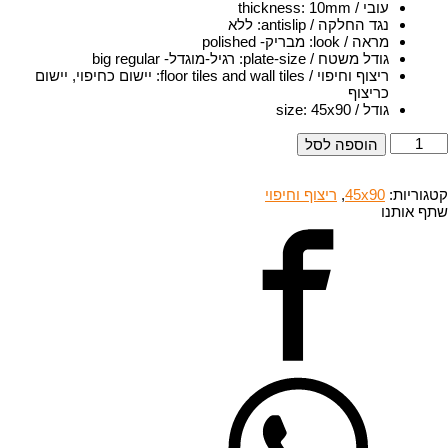
עובי / thickness
10mm
:
נגד החלקה / antislip
:
ללא
מראה / look
:
מבריק- polished
גודל משטח / plate-size
:
רגיל-מוגדל- big regular
ריצוף וחיפוי / floor tiles and wall tiles
:
יישום כחיפוי, יישום
כריצוף
גודל / size
45x90
:
מות
הוספה לסל
ל
RJQ
560
קטגוריות:
45x90
,
ריצוף וחיפוי
M
שתף אותנו
45x9
יצוף
רניט
ורצלן-
בריק