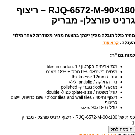
RJQ-6572-M-90×180 – ריצוף
גרניט פורצלן- מבריק
מחיר כולל הובלה מסין יינתן בהצעת מחיר מסודרת לאחר מילוי
העגלה.
קרא עוד
כמות במ”ר:
מס' אריחים בקרטון / tiles in carton
1
:
מיסים בישראל
:
0% מכס + 18% מע''מ
עובי / thickness
12mm
:
נגד החלקה / antislip
:
ללא
מראה / look
:
מבריק- polished
גודל משטח / plate-size
:
כפול- double
ריצוף וחיפוי / floor tiles and wall tiles
:
יישום כחיפוי, יישום
כריצוף
גודל / size
90x180
:
כמות של RJQ-6572-M-90x180 - ריצוף גרניט פורצלן- מבריק
הוספה לסל